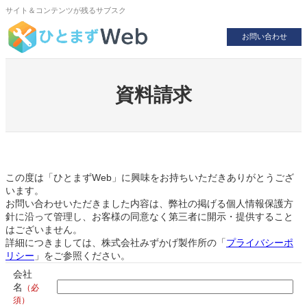
内
サイト＆コンテンツが残るサブスク
容
を
お問い合わせ
ス
キ
ッ
プ
資料請求
この度は「ひとまずWeb」に興味をお持ちいただきありがとうござ
います。
お問い合わせいただきました内容は、弊社の掲げる個人情報保護方
針に沿って管理し、お客様の同意なく第三者に開示・提供すること
はございません。
詳細につきましては、株式会社みずかげ製作所の「
プライバシーポ
リシー
」をご参照ください。
会社
名
（必
須）